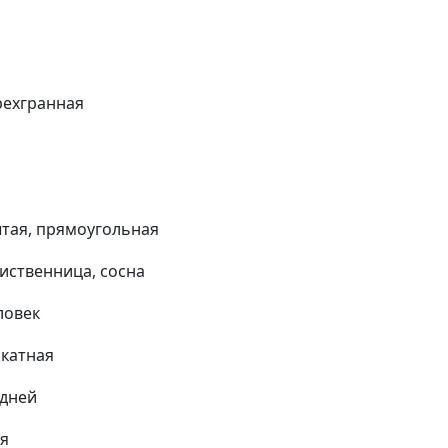
рехгранная
тая, прямоугольная
лиственница, сосна
ловек
катная
 дней
ня