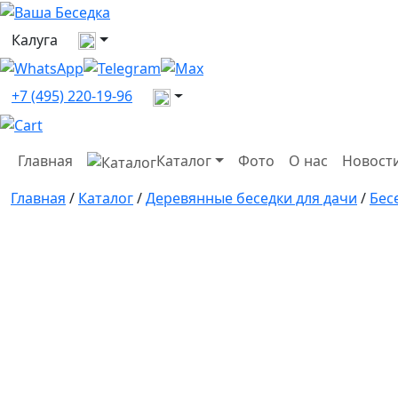
Выберите город
Калуга
Все контакты
+7 (495) 220-19-96
Главная
Каталог
Фото
О нас
Новост
Главная
/
Каталог
/
Деревянные беседки для дачи
/
Бес