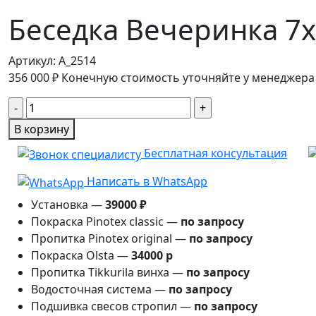
Беседка Вечеринка 7х
Артикул:
A_2514
356 000
₽
Конечную стоимость уточняйте у менеджера
Количество
товара
В корзину
Беседка
Бесплатная консультация
Вечеринка
7х5
Написать в WhatsApp
м
Установка —
39000 ₽
Покраска Pinotex classic —
по запросу
Пропитка Pinotex original —
по запросу
Покраска Olsta —
34000 р
Пропитка Tikkurila винха —
по запросу
Водосточная система —
по запросу
Подшивка свесов стропил —
по запросу