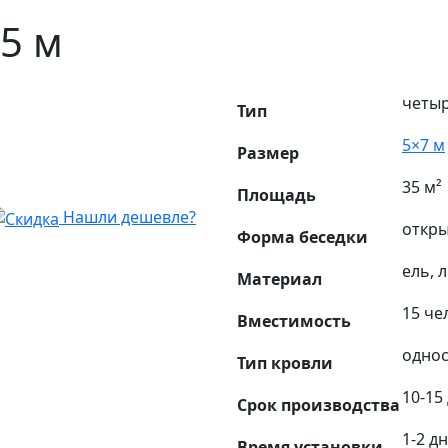
5 м
четы
Тип
5×7 м
Размер
35 м²
Площадь
Нашли дешевле?
откры
Форма беседки
ель, 
Материал
15 че
Вместимость
однос
Тип кровли
10-15
Срок производства
1-2 д
Время установки