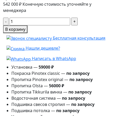
542 000
₽
Конечную стоимость уточняйте у
менеджера
Количество
товара
В корзину
Навес
Бесплатная консультация
4×7
с
Нашли дешевле?
хозблоком
Агат
Написать в WhatsApp
Установка —
59000 ₽
Покраска Pinotex classic —
по запросу
Пропитка Pinotex original —
по запросу
Пропитка Olsta —
56000 ₽
Пропитка Tikkurila винха —
по запросу
Водосточная система —
по запросу
Подшивка свесов стропил —
по запросу
Подшивка потолка —
по запросу