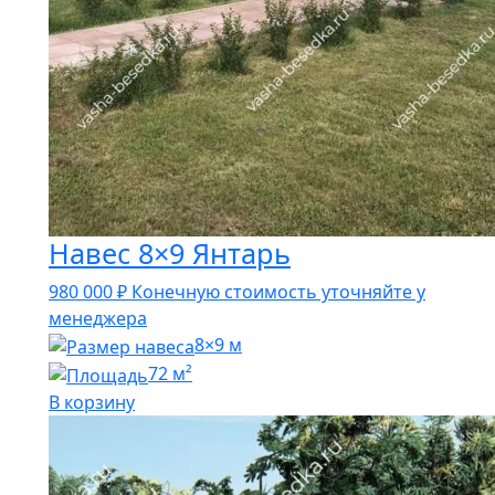
Навес 8×9 Янтарь
980 000
₽
Конечную стоимость уточняйте у
менеджера
8×9 м
72 м²
В корзину