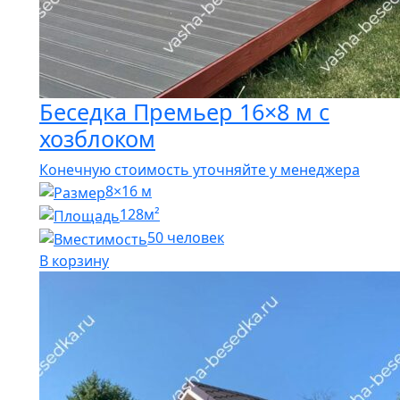
Беседка Премьер 16×8 м с
хозблоком
Конечную стоимость уточняйте у менеджера
8×16 м
128м²
50 человек
В корзину