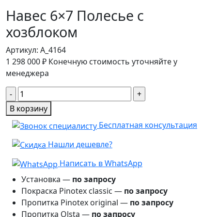
Навес 6×7 Полесье с
хозблоком
Артикул:
A_4164
1 298 000
₽
Конечную стоимость уточняйте у
менеджера
Количество
товара
В корзину
Навес
Бесплатная консультация
6×7
Полесье
Нашли дешевле?
с
хозблоком
Написать в WhatsApp
Установка —
по запросу
Покраска Pinotex classic —
по запросу
Пропитка Pinotex original —
по запросу
Пропитка Olsta —
по запросу