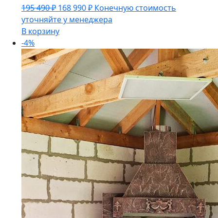
Первоначальная
Текущая
195 490
₽
168 990
₽
Конечную стоимость
цена
цена:
уточняйте у менеджера
составляла
168
В корзину
195
990 ₽.
-4%
490 ₽.