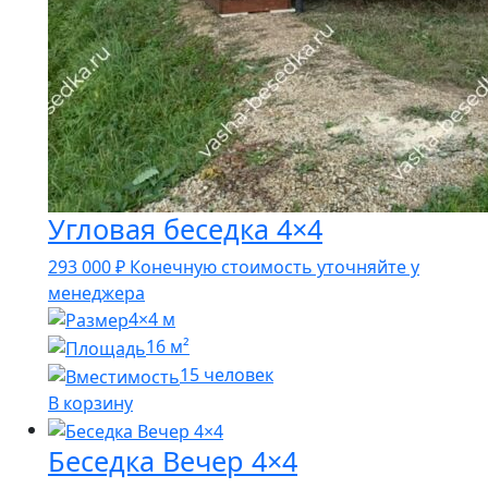
Угловая беседка 4×4
293 000
₽
Конечную стоимость уточняйте у
менеджера
4×4 м
16 м²
15 человек
В корзину
Беседка Вечер 4×4