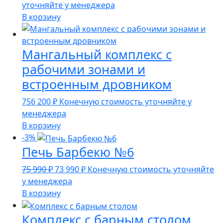
цена
цена:
уточняйте у менеджера
составляла
176
В корзину
199
990 ₽.
990 ₽.
Мангальный комплекс с
рабочими зонами и
встроенным дровником
756 200
₽
Конечную стоимость уточняйте у
менеджера
В корзину
-3%
Печь Барбекю №6
Первоначальная
Текущая
75 990
₽
73 990
₽
Конечную стоимость уточняйте
цена
цена:
у менеджера
составляла
73
В корзину
75
990 ₽.
Комплекс с барным столом
990 ₽.