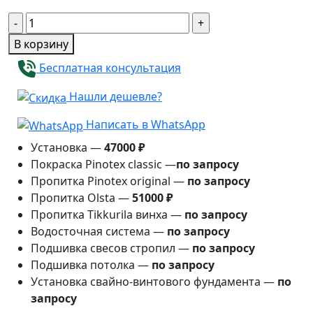
Количество
товара
В корзину
Беседка
Бесплатная консультация
Астра
3м×5м
Нашли дешевле?
Написать в WhatsApp
Установка —
47000 ₽
Покраска Pinotex classic —
по запросу
Пропитка Pinotex original —
по запросу
Пропитка Olsta —
51000 ₽
Пропитка Tikkurila винха —
по запросу
Водосточная система —
по запросу
Подшивка свесов стропил —
по запросу
Подшивка потолка —
по запросу
Установка свайно-винтового фундамента —
по
запросу