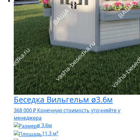
Беседка Вильгельм ø3.6м
368 000
₽
Конечную стоимость уточняйте у
менеджера
ø 3.6м
11.3 м²