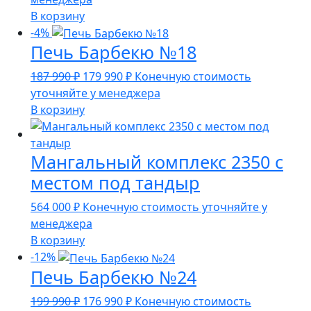
В корзину
-4%
Печь Барбекю №18
Первоначальная
Текущая
187 990
₽
179 990
₽
Конечную стоимость
цена
цена:
уточняйте у менеджера
составляла
179
В корзину
187
990 ₽.
990 ₽.
Мангальный комплекс 2350 с
местом под тандыр
564 000
₽
Конечную стоимость уточняйте у
менеджера
В корзину
-12%
Печь Барбекю №24
Первоначальная
Текущая
199 990
₽
176 990
₽
Конечную стоимость