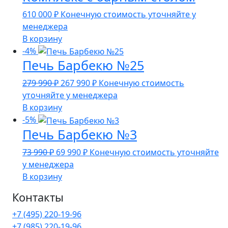
610 000
₽
Конечную стоимость уточняйте у
менеджера
В корзину
-4%
Печь Барбекю №25
Первоначальная
Текущая
279 990
₽
267 990
₽
Конечную стоимость
цена
цена:
уточняйте у менеджера
составляла
267
В корзину
279
990 ₽.
-5%
Печь Барбекю №3
990 ₽.
Первоначальная
Текущая
73 990
₽
69 990
₽
Конечную стоимость уточняйте
цена
цена:
у менеджера
составляла
69
В корзину
73
990 ₽.
Контакты
990 ₽.
+7 (495) 220-19-96
+7 (985) 220-19-96