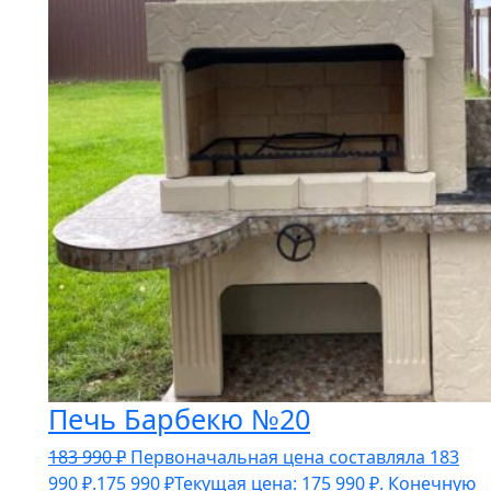
Печь Барбекю №20
183 990
₽
Первоначальная цена составляла 183
990 ₽.
175 990
₽
Текущая цена: 175 990 ₽.
Конечную