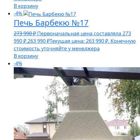
В корзину
-4%
Печь Барбекю №17
273 990
₽
Первоначальная цена составляла 273
990 ₽.
263 990
₽
Текущая цена: 263 990 ₽.
Конечную
стоимость уточняйте у менеджера
В корзину
-4%