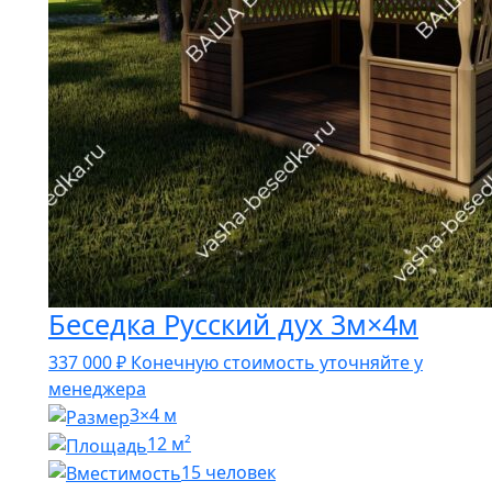
Беседка Русский дух 3м×4м
337 000
₽
Конечную стоимость уточняйте у
менеджера
3×4 м
12 м²
15 человек