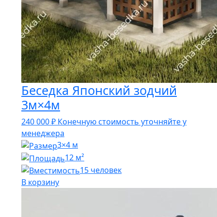
Беседка Японский зодчий
3м×4м
240 000
₽
Конечную стоимость уточняйте у
менеджера
3×4 м
12 м²
15 человек
В корзину