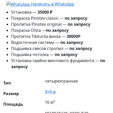
Написать в WhatsApp
Установка —
35000 ₽
Покраска Pinotex classic —
по запросу
Пропитка Pinotex original —
по запросу
Покраска Olsta —
по запросу
Пропитка Tikkurila винха —
38000Р
Водосточная система —
по запросу
Подшивка свесов стропил —
по запросу
Подшивка потолка —
по запросу
Установка свайно-винтового фундамента —
по
запросу
четырехгранная
Тип
4×4 м
Размер
16 м²
Площадь
квадратная, открытая