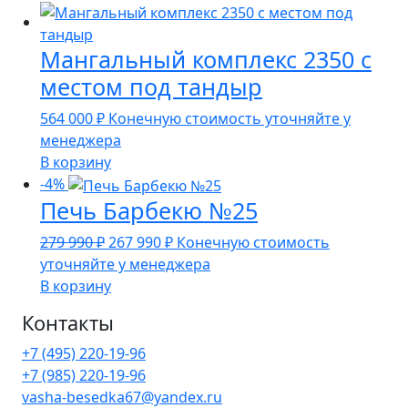
135
990 ₽.
990 ₽.
Мангальный комплекс 2350 с
местом под тандыр
564 000
₽
Конечную стоимость уточняйте у
менеджера
В корзину
-4%
Печь Барбекю №25
Первоначальная
Текущая
279 990
₽
267 990
₽
Конечную стоимость
цена
цена:
уточняйте у менеджера
составляла
267
В корзину
279
990 ₽.
Контакты
990 ₽.
+7 (495) 220-19-96
+7 (985) 220-19-96
vasha-besedka67@yandex.ru