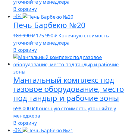
цена
цена:
уточняйте у менеджера
составляла
163
В корзину
171
990 ₽.
-4%
Печь Барбекю №20
990 ₽.
Первоначальная
Текущая
183 990
₽
175 990
₽
Конечную стоимость
цена
цена:
уточняйте у менеджера
составляла
175
В корзину
183
990 ₽.
990 ₽.
Мангальный комплекс под
газовое оборудование, место
под тандыр и рабочие зоны
698 000
₽
Конечную стоимость уточняйте у
менеджера
В корзину
-3%