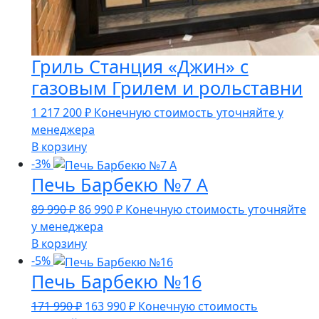
Гриль Станция «Джин» с
газовым Грилем и рольставни
1 217 200
₽
Конечную стоимость уточняйте у
менеджера
В корзину
-3%
Печь Барбекю №7 А
Первоначальная
Текущая
89 990
₽
86 990
₽
Конечную стоимость уточняйте
цена
цена:
у менеджера
составляла
86
В корзину
89
990 ₽.
-5%
Печь Барбекю №16
990 ₽.
Первоначальная
Текущая
171 990
₽
163 990
₽
Конечную стоимость