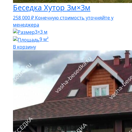
Беседка Хутор 3м×3м
258 000
₽
Конечную стоимость уточняйте у
менеджера
3×3 м
9 м²
В корзину