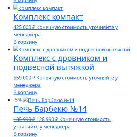
В корзину
Комплекс компакт
425 000
₽
Конечную стоимость уточняйте у
менеджера
В корзину
Комплекс с дровником и
подвесной вытяжкой
559 000
₽
Конечную стоимость уточняйте у
менеджера
В корзину
-5%
Печь Барбекю №14
Первоначальная
Текущая
135 990
₽
128 990
₽
Конечную стоимость
цена
цена:
уточняйте у менеджера
составляла
128
В корзину