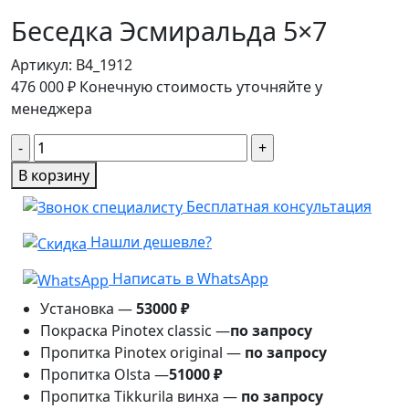
Беседка Эсмиральда 5×7
Артикул:
B4_1912
476 000
₽
Конечную стоимость уточняйте у
менеджера
Количество
товара
В корзину
Беседка
Бесплатная консультация
Эсмиральда
5×7
Нашли дешевле?
Написать в WhatsApp
Установка —
53000 ₽
Покраска Pinotex classic —
по запросу
Пропитка Pinotex original —
по запросу
Пропитка Olsta —
51000 ₽
Пропитка Tikkurila винха —
по запросу