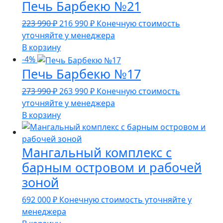
Печь Барбекю №21
Первоначальная
Текущая
223 990
₽
216 990
₽
Конечную стоимость
цена
цена:
уточняйте у менеджера
составляла
216
В корзину
223
990 ₽.
-4%
Печь Барбекю №17
990 ₽.
Первоначальная
Текущая
273 990
₽
263 990
₽
Конечную стоимость
цена
цена:
уточняйте у менеджера
составляла
263
В корзину
273
990 ₽.
990 ₽.
Мангальный комплекс с
барным островом и рабочей
зоной
692 000
₽
Конечную стоимость уточняйте у
менеджера