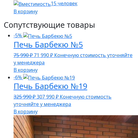
15 человек
В корзину
Сопутствующие товары
-5%
Печь Барбекю №5
Первоначальная
Текущая
75 990
₽
71 990
₽
Конечную стоимость уточняйте
цена
цена:
у менеджера
составляла
71
В корзину
75
990 ₽.
-6%
Печь Барбекю №19
990 ₽.
Первоначальная
Текущая
325 990
₽
307 990
₽
Конечную стоимость
цена
цена:
уточняйте у менеджера
составляла
307
В корзину
325
990 ₽.
990 ₽.