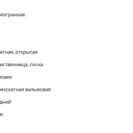
рехгранная
атная, открытая
лиственница, сосна
ловек
ехскатная вальмовая
 дней
ня