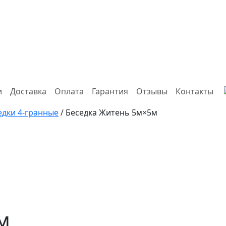
и
Доставка
Оплата
Гарантия
Отзывы
Контакты
едки 4-гранные
/ Беседка Житень 5м×5м
м