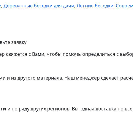
е
,
Деревянные беседки для дачи
,
Летние беседки
,
Соврем
вьте заявку
р свяжется с Вами, чтобы помочь определиться с выбо
и и из другого материала.
Наш менеджер сделает расче
сти
и по ряду других регионов.
Выгодная доставка по все