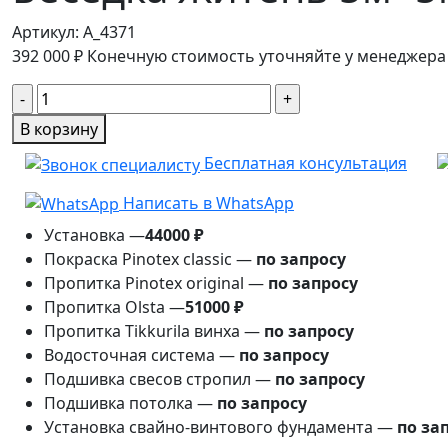
Артикул:
A_4371
392 000
₽
Конечную стоимость уточняйте у менеджера
Количество
товара
В корзину
Беседка
Бесплатная консультация
Житень
5м×5м
Написать в WhatsApp
Установка —
44000 ₽
Покраска Pinotex classic —
по запросу
Пропитка Pinotex original —
по запросу
Пропитка Olsta —
51000 ₽
Пропитка Tikkurila винха —
по запросу
Водосточная система —
по запросу
Подшивка свесов стропил —
по запросу
Подшивка потолка —
по запросу
Установка свайно-винтового фундамента —
по за