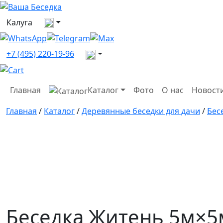
Выберите город
Калуга
Все контакты
+7 (495) 220-19-96
Главная
Каталог
Фото
О нас
Новост
Главная
/
Каталог
/
Деревянные беседки для дачи
/
Бес
Беседка Житень 5м×5