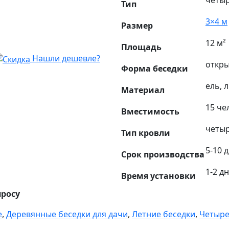
четы
Тип
3×4 м
Размер
12 м²
Площадь
Нашли дешевле?
откры
Форма беседки
ель, 
Материал
15 че
Вместимость
четыр
Тип кровли
5-10 
Срок производства
1-2 д
Время установки
просу
е
,
Деревянные беседки для дачи
,
Летние беседки
,
Четыре