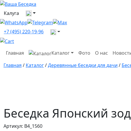
Выберите город
Калуга
Все контакты
+7 (495) 220-19-96
Главная
Каталог
Фото
О нас
Новост
Главная
/
Каталог
/
Деревянные беседки для дачи
/
Бес
Беседка Японский зо
Артикул:
B4_1560