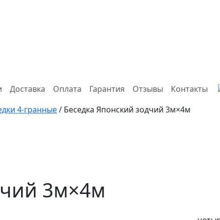
и
Доставка
Оплата
Гарантия
Отзывы
Контакты
едки 4-гранные
/ Беседка Японский зодчий 3м×4м
дчий 3м×4м