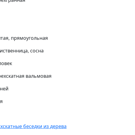
рехгранная
тая, прямоугольная
лиственница, сосна
ловек
ехскатная вальмовая
дней
ня
хскатные беседки из дерева