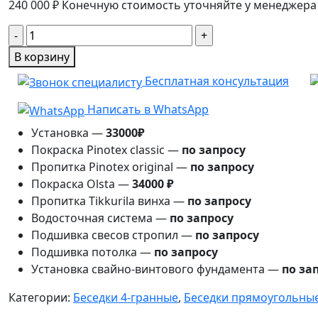
240 000
₽
Конечную стоимость уточняйте у менеджера
Количество
товара
В корзину
Беседка
Бесплатная консультация
Японский
зодчий
Написать в WhatsApp
3м×4м
Установка —
33000₽
Покраска Pinotex classic —
по запросу
Пропитка Pinotex original —
по запросу
Покраска Olsta —
34000 ₽
Пропитка Tikkurila винха —
по запросу
Водосточная система —
по запросу
Подшивка свесов стропил —
по запросу
Подшивка потолка —
по запросу
Установка свайно-винтового фундамента —
по за
Категории:
Беседки 4-гранные
,
Беседки прямоугольны