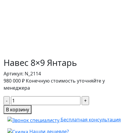
Навес 8×9 Янтарь
Артикул:
N_2114
980 000
₽
Конечную стоимость уточняйте у
менеджера
Количество
товара
В корзину
Навес
Бесплатная консультация
8×9
Янтарь
Нашли дешевле?