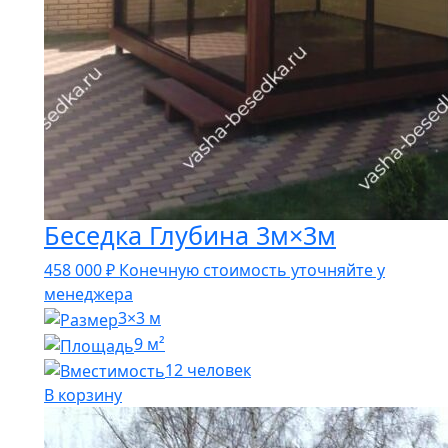
Беседка Глубина 3м×3м
458 000
₽
Конечную стоимость уточняйте у
менеджера
3×3 м
9 м²
12 человек
В корзину