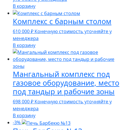
составляла
175
В корзину
183
990 ₽.
Комплекс с барным столом
990 ₽.
610 000
₽
Конечную стоимость уточняйте у
менеджера
В корзину
Мангальный комплекс под
газовое оборудование, место
под тандыр и рабочие зоны
698 000
₽
Конечную стоимость уточняйте у
менеджера
В корзину
-3%