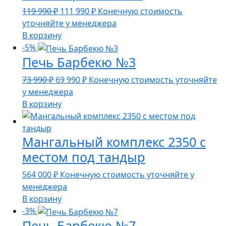
Первоначальная
Текущая
119 990
₽
111 990
₽
Конечную стоимость
цена
цена:
уточняйте у менеджера
составляла
111
В корзину
119
990 ₽.
-5%
Печь Барбекю №3
990 ₽.
Первоначальная
Текущая
73 990
₽
69 990
₽
Конечную стоимость уточняйте
цена
цена:
у менеджера
составляла
69
В корзину
73
990 ₽.
990 ₽.
Мангальный комплекс 2350 с
местом под тандыр
564 000
₽
Конечную стоимость уточняйте у
менеджера
В корзину
-3%
Печь Барбекю №7