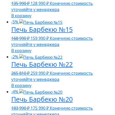
Первоначальная
Текущая
135 990
₽
128 990
₽
Конечную стоимость
цена
цена:
уточняйте у менеджера
составляла
128
В корзину
135
990 ₽.
-5%
Печь Барбекю №15
990 ₽.
Первоначальная
Текущая
168 990
₽
159 990
₽
Конечную стоимость
цена
цена:
уточняйте у менеджера
составляла
159
В корзину
168
990 ₽.
-2%
Печь Барбекю №22
990 ₽.
Первоначальная
Текущая
265 810
₽
259 990
₽
Конечную стоимость
цена
цена:
уточняйте у менеджера
составляла
259
В корзину
265
990 ₽.
-4%
Печь Барбекю №20
810 ₽.
Первоначальная
Текущая
183 990
₽
175 990
₽
Конечную стоимость
цена
цена:
уточняйте у менеджера