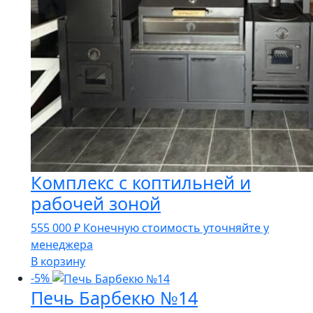
Комплекс с коптильней и
рабочей зоной
555 000
₽
Конечную стоимость уточняйте у
менеджера
В корзину
-5%
Печь Барбекю №14