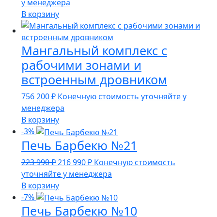
цена
цена:
у менеджера
составляла
74
В корзину
76
990 ₽.
770 ₽.
Мангальный комплекс с
рабочими зонами и
встроенным дровником
756 200
₽
Конечную стоимость уточняйте у
менеджера
В корзину
-3%
Печь Барбекю №21
Первоначальная
Текущая
223 990
₽
216 990
₽
Конечную стоимость
цена
цена:
уточняйте у менеджера
составляла
216
В корзину
223
990 ₽.
-7%
Печь Барбекю №10
990 ₽.