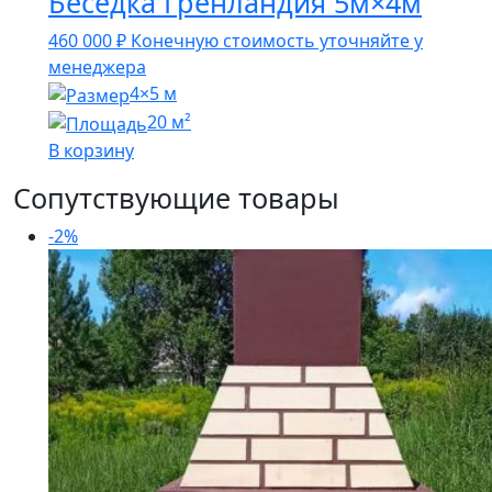
Беседка Гренландия 5м×4м
460 000
₽
Конечную стоимость уточняйте у
менеджера
4×5 м
20 м²
В корзину
Сопутствующие товары
-2%