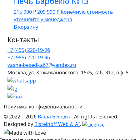
Печь Барбекю №13
Первоначальная
Текущая
215 990
₽
209 990
₽
Конечную стоимость
цена
цена:
уточняйте у менеджера
составляла
209
В корзину
215
990 ₽.
Контакты
990 ₽.
+7 (495) 220-19-96
+7 (985) 220-19-96
vasha-besedka67@yandex.ru
Москва, ул. Кржижановского, 15к5, каб. 312, оф. 5
Политика конфиденциальности
© 2022 – 2026
Ваша Беседка
. All rights reserved.
Designed by
Bisteinoff Web & AI
.