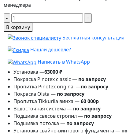
менеджера
Количество
товара
В корзину
Беседка
Бесплатная консультация
Царь
7м×5м
Нашли дешевле?
Написать в WhatsApp
Установка —
63000 ₽
Покраска Pinotex classic —
по запросу
Пропитка Pinotex original —
по запросу
Покраска Olsta —
по запросу
Пропитка Tikkurila винха —
60 000р
Водосточная система —
по запросу
Подшивка свесов стропил —
по запросу
Подшивка потолка —
по запросу
Установка свайно-винтового фундамента —
по